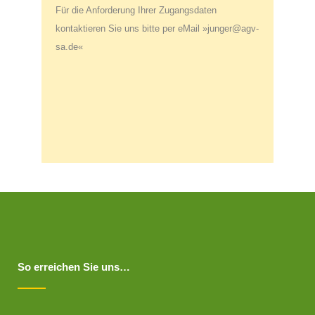
Für die Anforderung Ihrer Zugangsdaten
kontaktieren Sie uns bitte per eMail »junger@agv-
sa.de«
So erreichen Sie uns…