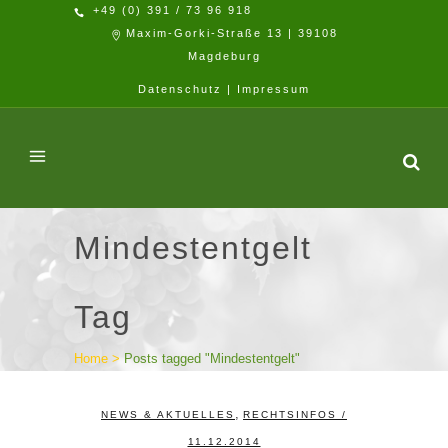
+49 (0) 391 / 73 96 918
Maxim-Gorki-Straße 13 | 39108
Magdeburg
Datenschutz
|
Impressum
Mindestentgelt
Tag
Home
>
Posts tagged "Mindestentgelt"
,
NEWS & AKTUELLES
RECHTSINFOS
/
11.12.2014