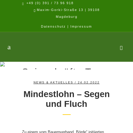
+49 (0) 391 / 73 96 918
Maxim-Gorki-Straße 13 | 39108
Magdeburg
Datenschutz
|
Impressum
Saisonkräfte Tag
NEWS & AKTUELLES
/ 24.02.2022
Home
>
Posts tagged "Saisonkräfte"
Mindestlohn – Segen
und Fluch
Zu einem vom Bauernverband „Börde“ initiierten