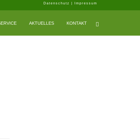
Datenschutz
|
Impressum
SERVICE
AKTUELLES
KONTAKT
Home
>
Posts tagged "Landwirtschaft"