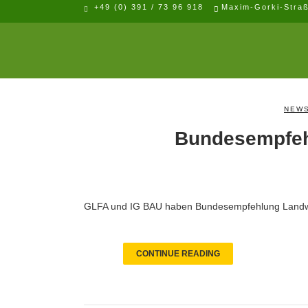
+49 (0) 391 / 73 96 918
Maxim-Gorki-Stra
NEWS
Landwirtschaft Tag
Bundesempfeh
GLFA und IG BAU haben Bundesempfehlung Landwir
CONTINUE READING